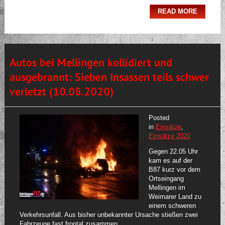
READ MORE
Autos bei Mellingen kollidiert und
ausgebrannt: Sieben Insassen teils schwer
verletzt (10.08.2020)
Posted
in
Einsätze
,
Einsätze 2020
Gegen 22.05 Uhr
kam es auf der
B87 kurz vor dem
Ortseingang
Mellingen im
Weimarer Land zu
einem schweren
Verkehrsunfall. Aus bisher unbekannter Ursache stießen zwei
Fahrzeuge fast frontal zusammen.