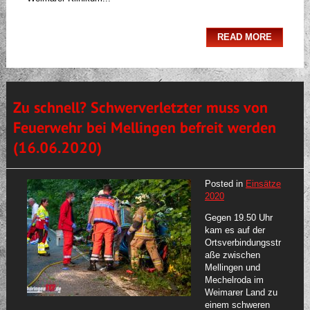
READ MORE
Zu schnell? Schwerverletzter muss von
Feuerwehr bei Mellingen befreit werden
(16.06.2020)
Posted in
Einsätze
2020
Gegen 19.50 Uhr
kam es auf der
Ortsverbindungsstr
aße zwischen
Mellingen und
Mechelroda im
Weimarer Land zu
einem schweren