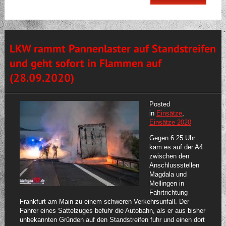
LKW rammt Pannenlaster auf Standstreifen
und geht sofort in Flammen auf
(28.09.2020)
Posted
in
Einsätze
,
Einsätze 2020
Gegen 6.25 Uhr
kam es auf der A4
zwischen den
Anschlussstellen
Magdala und
Mellingen in
Fahrtrichtung
Frankfurt am Main zu einem schweren Verkehrsunfall. Der
Fahrer eines Sattelzuges befuhr die Autobahn, als er aus bisher
unbekannten Gründen auf den Standstreifen fuhr und einen dort