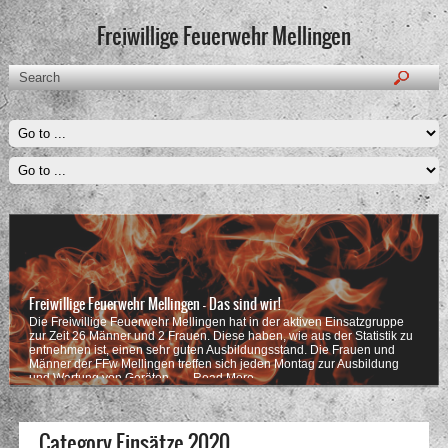
Freiwillige Feuerwehr Mellingen
Freiwillige Feuerwehr Mellingen - Das sind wir!
Die Freiwillige Feuerwehr Mellingen hat in der aktiven Einsatzgruppe
zur Zeit 26 Männer und 2 Frauen. Diese haben, wie aus der Statistik zu
entnehmen ist, einen sehr guten Ausbildungsstand. Die Frauen und
Männer der FFw Mellingen treffen sich jeden Montag zur Ausbildung
und Wartung von Geräten . …
Read More
Category Einsätze 2020