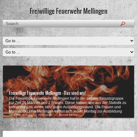
Freiwillige Feuerwehr Mellingen
Freiwillige Feuerwehr Mellingen - Das sind wir!
Die Freiwillige Feuerwehr Mellingen hat in der aktiven Einsatzgruppe
zur Zeit 26 Männer und 2 Frauen. Diese haben, wie aus der Statistik zu
entnehmen ist, einen sehr guten Ausbildungsstand. Die Frauen und
Männer der FFw Mellingen treffen sich jeden Montag zur Ausbildung
und Wartung von Geräten . …
Read More