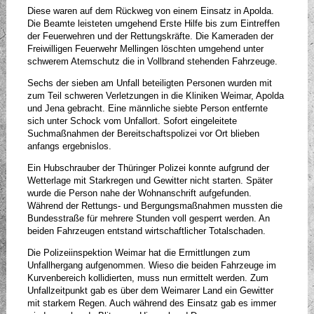
Diese waren auf dem Rückweg von einem Einsatz in Apolda.
Die Beamte leisteten umgehend Erste Hilfe bis zum Eintreffen
der Feuerwehren und der Rettungskräfte. Die Kameraden der
Freiwilligen Feuerwehr Mellingen löschten umgehend unter
schwerem Atemschutz die in Vollbrand stehenden Fahrzeuge.
Sechs der sieben am Unfall beteiligten Personen wurden mit
zum Teil schweren Verletzungen in die Kliniken Weimar, Apolda
und Jena gebracht. Eine männliche siebte Person entfernte
sich unter Schock vom Unfallort. Sofort eingeleitete
Suchmaßnahmen der Bereitschaftspolizei vor Ort blieben
anfangs ergebnislos.
Ein Hubschrauber der Thüringer Polizei konnte aufgrund der
Wetterlage mit Starkregen und Gewitter nicht starten. Später
wurde die Person nahe der Wohnanschrift aufgefunden.
Während der Rettungs- und Bergungsmaßnahmen mussten die
Bundesstraße für mehrere Stunden voll gesperrt werden. An
beiden Fahrzeugen entstand wirtschaftlicher Totalschaden.
Die Polizeiinspektion Weimar hat die Ermittlungen zum
Unfallhergang aufgenommen. Wieso die beiden Fahrzeuge im
Kurvenbereich kollidierten, muss nun ermittelt werden. Zum
Unfallzeitpunkt gab es über dem Weimarer Land ein Gewitter
mit starkem Regen. Auch während des Einsatz gab es immer