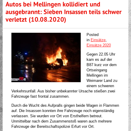
Autos bei Mellingen kollidiert und
ausgebrannt: Sieben Insassen teils schwer
verletzt (10.08.2020)
Posted
in
Einsätze
,
Einsätze 2020
Gegen 22.05 Uhr
kam es auf der
B87 kurz vor dem
Ortseingang
Mellingen im
Weimarer Land zu
einem schweren
Verkehrsunfall. Aus bisher unbekannter Ursache stießen zwei
Fahrzeuge fast frontal zusammen.
Durch die Wucht des Aufpralls gingen beide Wagen in Flammen
auf. Die Insassen konnten ihre Fahrzeuge noch eigenständig
verlassen. Sie wurden vor Ort von Ersthelfern betreut.
Unmittelbar nach dem Zusammenstoß waren auch mehrere
Fahrzeuge der Bereitschaftspolizei Erfurt vor Ort.