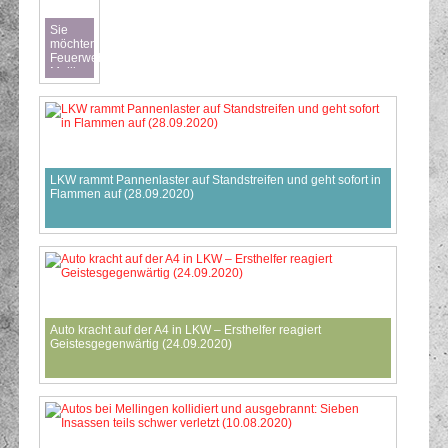
Sie
möchten die
Feuerwehr
Mellingen
unterstützen
?
LKW rammt Pannenlaster auf Standstreifen und geht sofort in
Flammen auf (28.09.2020)
Auto kracht auf der A4 in LKW – Ersthelfer reagiert
Geistesgegenwärtig (24.09.2020)