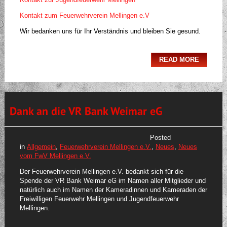
Kontakt zum Feuerwehrverein Mellingen e.V
Wir bedanken uns für Ihr Verständnis und bleiben Sie gesund.
READ MORE
Dank an die VR Bank Weimar eG
Posted
in
Allgemein
,
Feuerwehrverein Mellingen e.V.
,
Neues
,
Neues
vom FwV Mellingen e.V.
Der Feuerwehrverein Mellingen e.V. bedankt sich für die
Spende der VR Bank Weimar eG im Namen aller Mitglieder und
natürlich auch im Namen der Kameradinnen und Kameraden der
Freiwilligen Feuerwehr Mellingen und Jugendfeuerwehr
Mellingen.