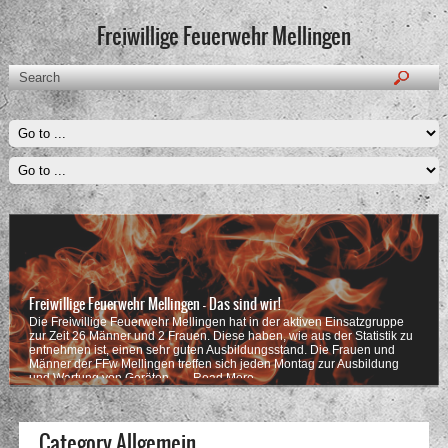
Freiwillige Feuerwehr Mellingen
Freiwillige Feuerwehr Mellingen - Das sind wir!
Die Freiwillige Feuerwehr Mellingen hat in der aktiven Einsatzgruppe
zur Zeit 26 Männer und 2 Frauen. Diese haben, wie aus der Statistik zu
entnehmen ist, einen sehr guten Ausbildungsstand. Die Frauen und
Männer der FFw Mellingen treffen sich jeden Montag zur Ausbildung
und Wartung von Geräten . …
Read More
Category Allgemein