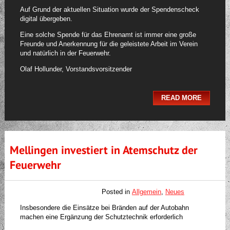
Auf Grund der aktuellen Situation wurde der Spendenscheck
digital übergeben.
Eine solche Spende für das Ehrenamt ist immer eine große
Freunde und Anerkennung für die geleistete Arbeit im Verein
und natürlich in der Feuerwehr.
Olaf Hollunder, Vorstandsvorsitzender
READ MORE
Mellingen investiert in Atemschutz der
Feuerwehr
Posted in
Allgemein
,
Neues
Insbesondere die Einsätze bei Bränden auf der Autobahn
machen eine Ergänzung der Schutztechnik erforderlich