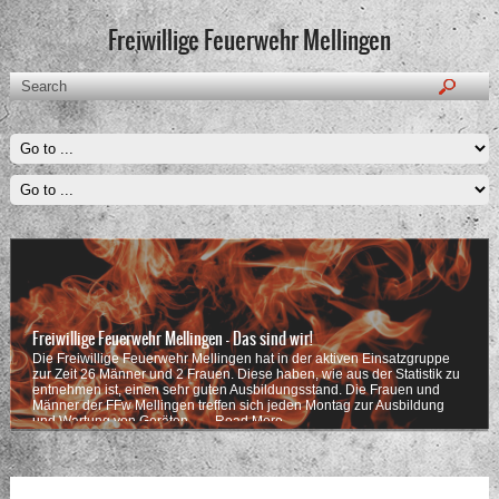
Freiwillige Feuerwehr Mellingen
Freiwillige Feuerwehr Mellingen - Das sind wir!
Die Freiwillige Feuerwehr Mellingen hat in der aktiven Einsatzgruppe
zur Zeit 26 Männer und 2 Frauen. Diese haben, wie aus der Statistik zu
entnehmen ist, einen sehr guten Ausbildungsstand. Die Frauen und
Männer der FFw Mellingen treffen sich jeden Montag zur Ausbildung
und Wartung von Geräten . …
Read More